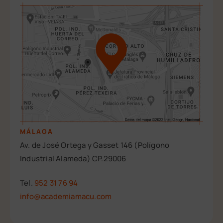
i
v
e
:
MÁLAGA
Av. de José Ortega y Gasset 146 (Polígono
Industrial Alameda) CP.29006
Tel.
952 31 76 94
info@academiamacu.com