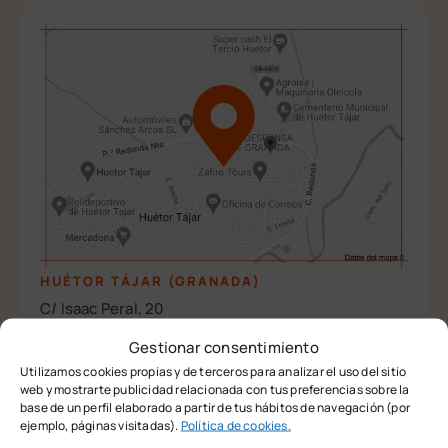
HUÉTOR TÁJAR (GRANADA)
C/ Isaac Peral, 20
CP.18360
Gestionar consentimiento
Utilizamos cookies propias y de terceros para analizar el uso del sitio
Tel.
958 33 38 16
web y mostrarte publicidad relacionada con tus preferencias sobre la
base de un perfil elaborado a partir de tus hábitos de navegación (por
info@academiamacu.com
ejemplo, páginas visitadas).
Política de cookies.