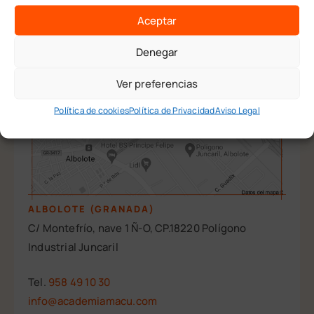
Aceptar
Denegar
Ver preferencias
Política de cookies
Política de Privacidad
Aviso Legal
ALBOLOTE (GRANADA)
C/ Montefrío, nave 1 Ñ-O, CP.18220 Polígono
Industrial Juncaril
Tel.
958 49 10 30
info@academiamacu.com