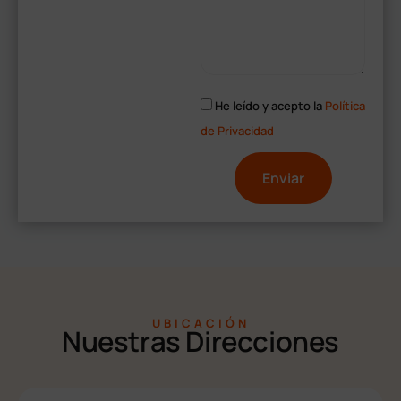
He leído y acepto la
Política
de Privacidad
A
l
t
e
r
UBICACIÓN
Nuestras Direcciones
n
a
t