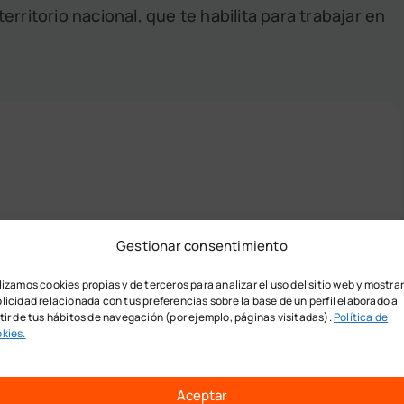
 territorio nacional, que te habilita para trabajar en
e Puesta en Marcha?
Gestionar consentimiento
lizamos cookies propias y de terceros para analizar el uso del sitio web y mostra
licidad relacionada con tus preferencias sobre la base de un perfil elaborado a
tir de tus hábitos de navegación (por ejemplo, páginas visitadas).
Política de
kies.
Aceptar