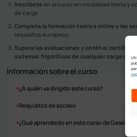
Inscríbete
en el curso en modalidad mixta y c
de carga.
Completa la formación teórica online y las s
requisitos europeos.
Supera las evaluaciones y obtén el certificad
sistemas frigoríficos de cualquier carga de r
Uti
pub
par
Información sobre el curso
coo
¿A quién va dirigido este curso?
Requisitos de acceso
¿Qué aprenderás en este curso de Gases Fl