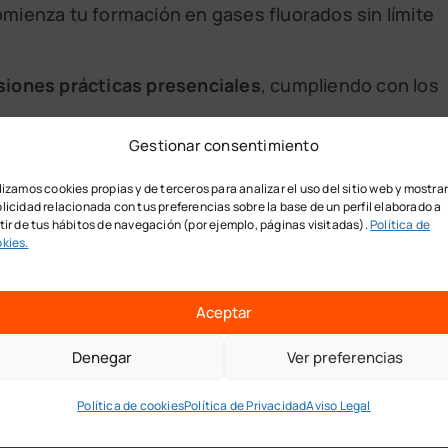
omienza tu formación en gases fluorados sin límite
esiones prácticas presenciales
, cumpliendo con los
Gestionar consentimiento
o acreditativo para la manipulación de equipos con
efrigerantes fluorados.
lizamos cookies propias y de terceros para analizar el uso del sitio web y mostra
licidad relacionada con tus preferencias sobre la base de un perfil elaborado a
tir de tus hábitos de navegación (por ejemplo, páginas visitadas).
Política de
kies.
Aceptar
Denegar
Ver preferencias
uorados?
Política de cookies
Política de Privacidad
Aviso Legal