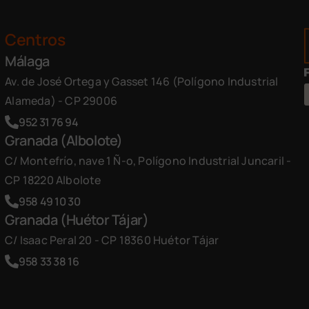
Centros
Málaga
Av. de José Ortega y Gasset 146 (Polígono Industrial
Alameda) - CP 29006
952 31 76 94
Granada (Albolote)
C/ Montefrío, nave 1 Ñ-o, Polígono Industrial Juncaril -
CP 18220 Albolote
958 49 10 30
Granada (Huétor Tájar)
C/ Isaac Peral 20 - CP 18360 Huétor Tájar
958 33 38 16