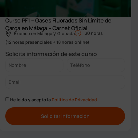
Curso PF1 – Gases Fluorados Sin Límite de
Carga en Málaga – Carnet Oficial
y
30 horas
Examen en
Málaga
Granada
(12 horas presenciales + 18 horas online)
Solicita información de este curso
He leído y acepto la
Política de Privacidad
A
l
t