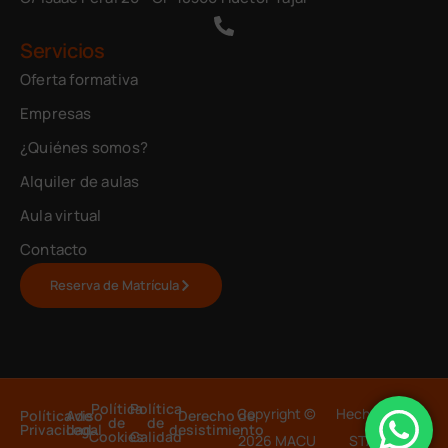
Servicios
Oferta formativa
Empresas
¿Quiénes somos?
Alquiler de aulas
Aula virtual
Contacto
Reserva de Matrícula
Política
Política
Copyright ©
Hecho con 💙
Política de
Aviso
Derecho de
de
de
Privacidad
Legal
desistimiento
Cookies
Calidad
2026 MACU
STAMINA