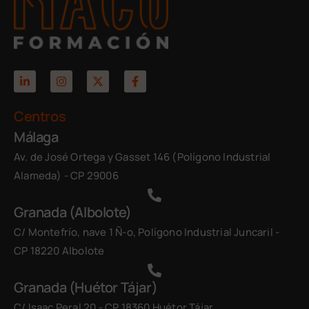
Centros
Málaga
Av. de José Ortega y Gasset 146 (Polígono Industrial
Alameda) - CP 29006
Granada (Albolote)
C/ Montefrío, nave 1 Ñ-o, Polígono Industrial Juncaril -
CP 18220 Albolote
Granada (Huétor Tájar)
C/ Isaac Peral 20 - CP 18360 Huétor Tájar