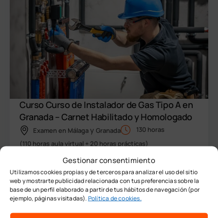
Curso Curso de Instalador de Gas Tipo A en
Granada – Carnet Habilitado y Homologado
y
130 horas
Examen en
Málaga
Granada
(110 horas aula virtual + 20 horas prácticas)
Gestionar consentimiento
Solicita información de este curso
Utilizamos cookies propias y de terceros para analizar el uso del sitio
web y mostrarte publicidad relacionada con tus preferencias sobre la
base de un perfil elaborado a partir de tus hábitos de navegación (por
ejemplo, páginas visitadas).
Política de cookies.