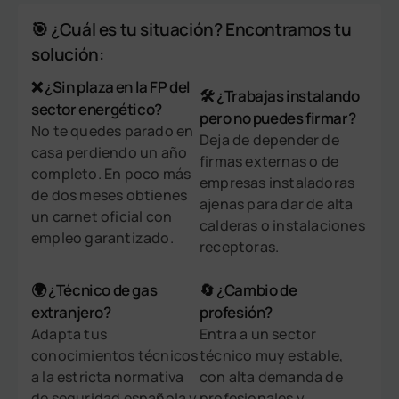
🎯 ¿Cuál es tu situación? Encontramos tu
solución:
❌ ¿Sin plaza en la FP del
🛠️ ¿Trabajas instalando
sector energético?
pero no puedes firmar?
No te quedes parado en
Deja de depender de
casa perdiendo un año
firmas externas o de
completo. En poco más
empresas instaladoras
de dos meses obtienes
ajenas para dar de alta
un carnet oficial con
calderas o instalaciones
empleo garantizado.
receptoras.
🌍 ¿Técnico de gas
🔄 ¿Cambio de
extranjero?
profesión?
Adapta tus
Entra a un sector
conocimientos técnicos
técnico muy estable,
a la estricta normativa
con alta demanda de
de seguridad española y
profesionales y