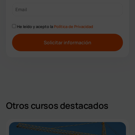
He leído y acepto la
Política de Privacidad
A
l
t
e
r
n
a
t
Otros cursos destacados
i
v
e
: