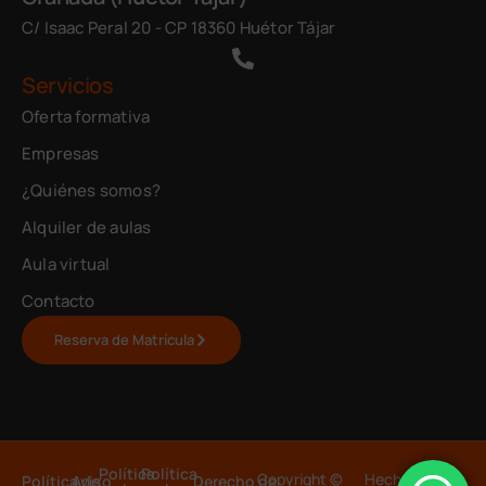
C/ Isaac Peral 20 - CP 18360 Huétor Tájar
Servicios
Oferta formativa
Empresas
¿Quiénes somos?
Alquiler de aulas
Aula virtual
Contacto
Reserva de Matrícula
Política
Política
Copyright ©
Hecho con 💙
Política de
Aviso
Derecho de