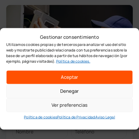
Gestionar consentimiento
Utilizamos cookies propias y de terceros para analizar el uso del sitio
web y mostrarte publicidad relacionada con tus preferencias sobre la
base de un perfil elaborado a partir de tus hábitos de navegación (por
ejemplo, páginas visitadas).
Política de cookies.
Aceptar
Denegar
Curso Curso de Instalador de Gas Tipo B en
Andalucía – Carnet Habilitado y Homologado
Ver preferencias
y
100 horas
Examen en
Málaga
Granada
Política de cookies
Política de Privacidad
Aviso Legal
Solicita información de este curso