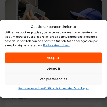
Gestionar consentimiento
Utilizamos cookies propias y de terceros para analizar el uso del sitio
web y mostrarte publicidad relacionada con tus preferencias sobre la
base de un perfil elaborado a partir de tus hábitos de navegación (por
ejemplo, páginas visitadas).
Política de cookies.
Aceptar
Curso Curso de Instalador de Gas Tipo B en
Denegar
Sevilla – Carnet Habilitado y Homologado
Ver preferencias
y
100 horas
Examen en
Málaga
Granada
Política de cookies
Política de Privacidad
Aviso Legal
Solicita información de este curso