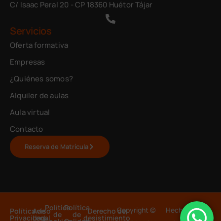
C/ Isaac Peral 20 - CP 18360 Huétor Tájar
Servicios
Oferta formativa
Empresas
¿Quiénes somos?
Alquiler de aulas
Aula virtual
Contacto
Reserva de Matrícula
Política
Política
Copyright ©
Hecho con 💙
Política de
Aviso
Derecho de
de
de
Privacidad
Legal
desistimiento