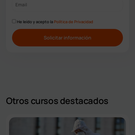
He leído y acepto la
Política de Privacidad
A
l
t
e
r
n
a
t
Otros cursos destacados
i
v
e
: