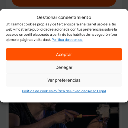
l
t
Gestionar consentimiento
e
Utilizamos cookies propias y de terceros para analizar el uso del sitio
r
web y mostrarte publicidad relacionada con tus preferencias sobre la
n
base de un perfil elaborado a partir de tus hábitos de navegación (por
ejemplo, páginas visitadas).
Política de cookies.
a
t
Aceptar
Otros cursos destacados
i
v
Denegar
e
Ver preferencias
:
Política de cookies
Política de Privacidad
Aviso Legal