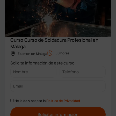
Curso Curso de Soldadura Profesional en
Málaga
50 horas
Examen en
Málaga
Solicita información de este curso
He leído y acepto la
Política de Privacidad
A