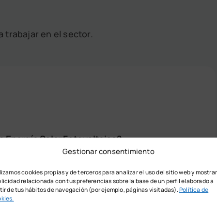
 trabajar en el sector.
 Energía Solar Fotovoltaica?
Gestionar consentimiento
aica?
lizamos cookies propias y de terceros para analizar el uso del sitio web y mostra
licidad relacionada con tus preferencias sobre la base de un perfil elaborado a
tir de tus hábitos de navegación (por ejemplo, páginas visitadas).
Política de
kies.