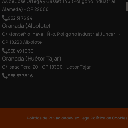
Av. de José Ortega y Gasset 146 (Polígono Industrial
Alameda) - CP 29006
952 31 76 94
Granada (Albolote)
C/ Montefrío, nave 1 Ñ-o, Polígono Industrial Juncaril -
CP 18220 Albolote
958 49 10 30
Granada (Huétor Tájar)
C/ Isaac Peral 20 - CP 18360 Huétor Tájar
958 33 38 16
Política de Privacidad
Aviso Legal
Política de Cookies