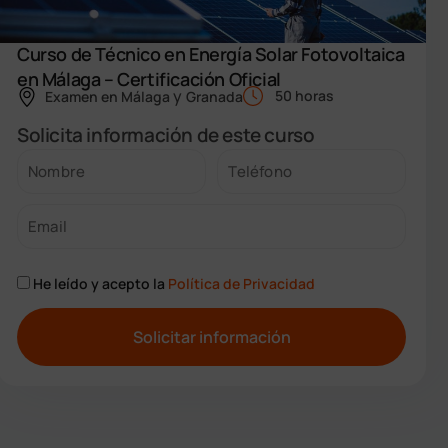
Curso de Técnico en Energía Solar Fotovoltaica
en Málaga – Certificación Oficial
y
50 horas
Examen en
Málaga
Granada
Solicita información de este curso
He leído y acepto la
Política de Privacidad
A
l
t
e
r