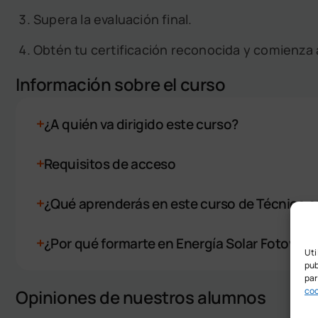
Supera la evaluación final.
Obtén tu certificación reconocida y comienza a
Información sobre el curso
¿A quién va dirigido este curso?
Requisitos de acceso
¿Qué aprenderás en este curso de Técnico en
¿Por qué formarte en Energía Solar Fotovolt
Uti
pub
par
coo
Opiniones de nuestros alumnos