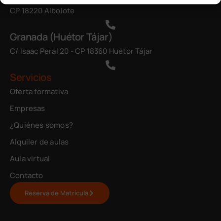
CP 18220 Albolote
Granada (Huétor Tájar)
C/ Isaac Peral 20 - CP 18360 Huétor Tájar
Servicios
Oferta formativa
Empresas
¿Quiénes somos?
Alquiler de aulas
Aula virtual
Contacto
Reserva de Matrícula