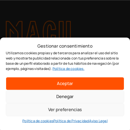
Gestionar consentimiento
Utilizamos cookies propias y de terceros para analizar el uso del sitio
web y mostrarte publicidad relacionada con tus preferencias sobre la
base de un perfil elaborado a partir de tus hábitos de navegación (por
ejemplo, páginas visitadas).
Política de cookies.
Centros
Aceptar
Málaga
Denegar
Av. de José Ortega y Gasset 146 (Polígono Industrial
Alameda) - CP 29006
Ver preferencias
Granada (Albolote)
Política de cookies
Política de Privacidad
Aviso Legal
C/ Montefrío, nave 1 Ñ-o, Polígono Industrial Juncaril -